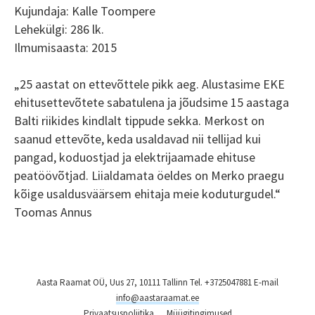
Kujundaja: Kalle Toompere
Lehekülgi: 286 lk.
Ilmumisaasta: 2015
„25 aastat on ettevõttele pikk aeg. Alustasime EKE
ehitusettevõtete sabatulena ja jõudsime 15 aastaga
Balti riikides kindlalt tippude sekka. Merkost on
saanud ettevõte, keda usaldavad nii tellijad kui
pangad, koduostjad ja elektrijaamade ehituse
peatöövõtjad. Liialdamata öeldes on Merko praegu
kõige usaldusväärsem ehitaja meie koduturgudel.“
Toomas Annus
Aasta Raamat OÜ, Uus 27, 10111 Tallinn Tel. +3725047881 E-mail
info@aastaraamat.ee
Privaatsuspoliitika
Müügitingimused